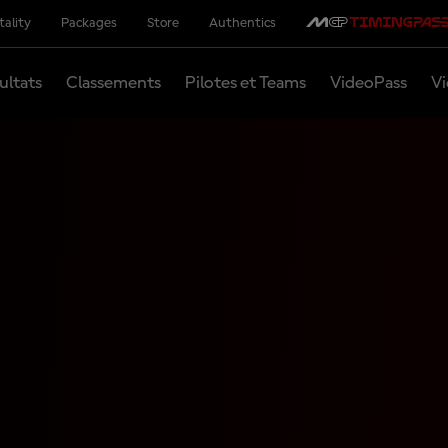
tality
Packages
Store
Authentics
ultats
Classements
Pilotes et Teams
VideoPass
Vi