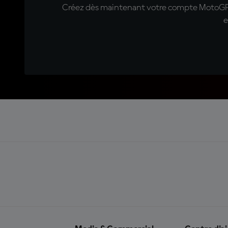
Créez dès maintenant votre compte MotoGP™ e
e