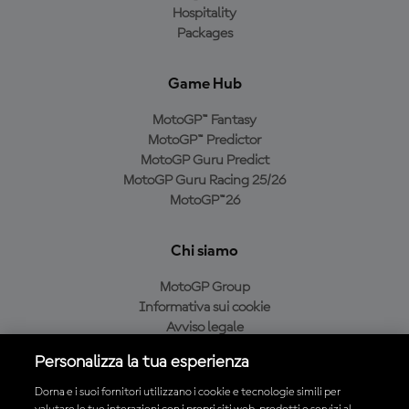
Hospitality
Packages
Game Hub
MotoGP™ Fantasy
MotoGP™ Predictor
MotoGP Guru Predict
MotoGP Guru Racing 25/26
MotoGP™26
Chi siamo
MotoGP Group
Informativa sui cookie
Avviso legale
Informativa sulla privacy
Personalizza la tua esperienza
Condizioni di acquisto
Dorna e i suoi fornitori utilizzano i cookie e tecnologie simili per