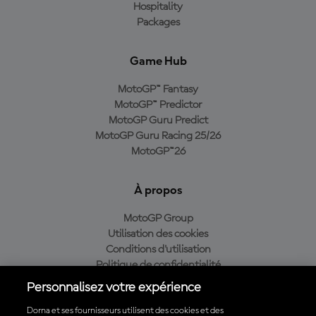
Hospitality
Packages
Game Hub
MotoGP™ Fantasy
MotoGP™ Predictor
MotoGP Guru Predict
MotoGP Guru Racing 25/26
MotoGP™26
À propos
MotoGP Group
Utilisation des cookies
Conditions d'utilisation
Politique de confidentialité
Politique d’achat
Personnalisez votre expérience
Dorna et ses fournisseurs utilisent des cookies et des