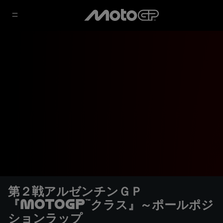
第２戦アルゼンチンＧＰ
『MotoGP™クラス』～ポールポジ
ションラップ