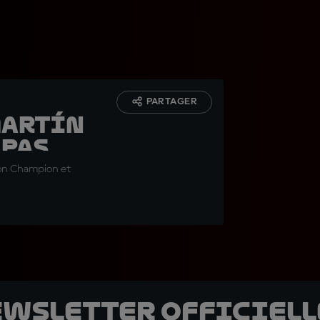
PARTAGER
Martín
t pas
 »
son Champion et
ewsletter officielle