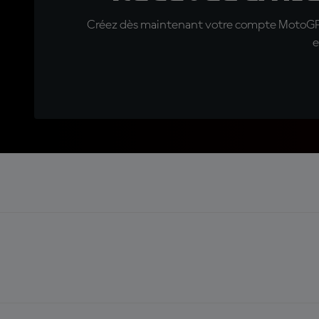
Créez dès maintenant votre compte MotoGP™ e
e