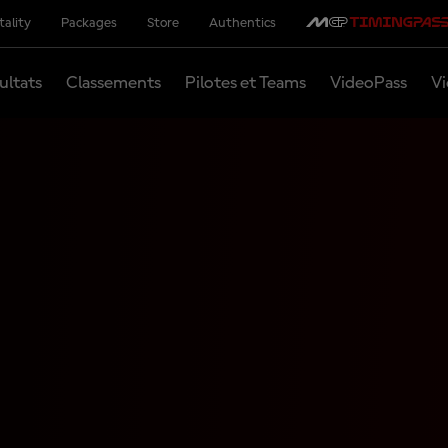
tality
Packages
Store
Authentics
ultats
Classements
Pilotes et Teams
VideoPass
Vi