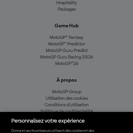
Hospitality
Packages
Game Hub
MotoGP™ Fantasy
MotoGP™ Predictor
MotoGP Guru Predict
MotoGP Guru Racing 25/26
MotoGP™26
À propos
MotoGP Group
Utilisation des cookies
Conditions d'utilisation
Politique de confidentialité
Politique d’achat
Personnalisez votre expérience
Dorna et ses fournisseurs utilisent des cookies et des