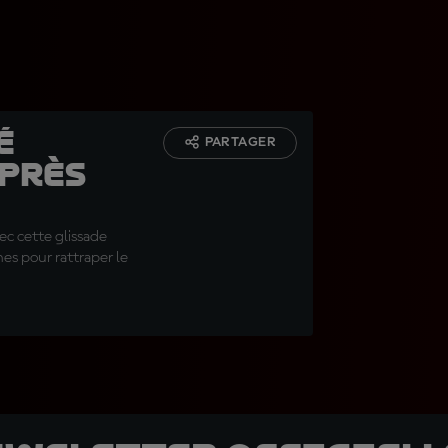
é
PARTAGER
après
vec cette glissade
nes pour rattraper le