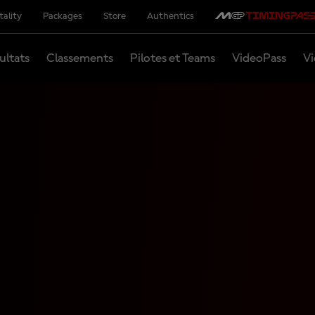
tality
Packages
Store
Authentics
ultats
Classements
Pilotes et Teams
VideoPass
Vi