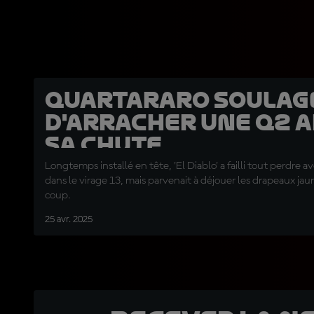
Quartararo soulag
d'arracher une Q2 
sa chute...
Longtemps installé en tête, 'El Diablo' a failli tout perdre a
dans le virage 13, mais parvenait à déjouer les drapeaux jau
coup.
25 avr. 2025