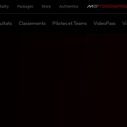
tality
Packages
Store
Authentics
ultats
Classements
Pilotes et Teams
VideoPass
Vi