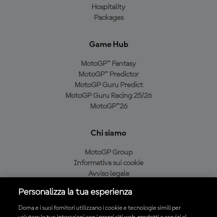
Hospitality
Packages
Game Hub
MotoGP™ Fantasy
MotoGP™ Predictor
MotoGP Guru Predict
MotoGP Guru Racing 25/26
MotoGP™26
Chi siamo
MotoGP Group
Informativa sui cookie
Avviso legale
Informativa sulla privacy
Personalizza la tua esperienza
Condizioni di acquisto
Dorna e i suoi fornitori utilizzano i cookie e tecnologie simili per