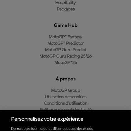
Hospitality
Packages
Game Hub
MotoGP™ Fantasy
MotoGP™ Predictor
MotoGP Guru Predict
MotoGP Guru Racing 25/26
MotoGP™26
À propos
MotoGP Group
Utilisation des cookies
Conditions d'utilisation
Politique de confidentialité
Politique d’achat
Personnalisez votre expérience
Dorna et ses fournisseurs utilisent des cookies et des