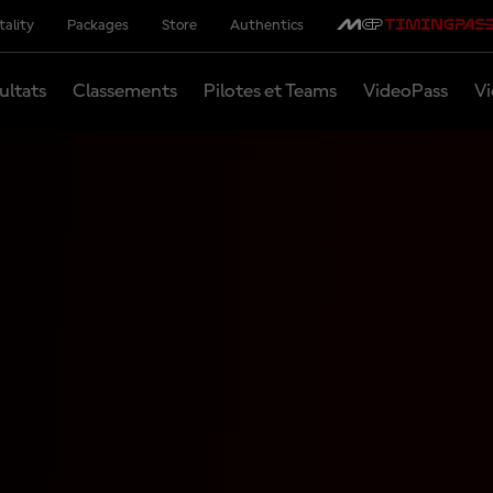
tality
Packages
Store
Authentics
ultats
Classements
Pilotes et Teams
VideoPass
Vi