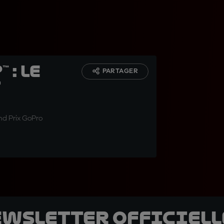
 : le
PARTAGER
t
and Prix GoPro
ewsletter officielle