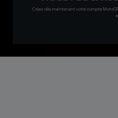
Créez dès maintenant votre compte MotoGP™ e
e