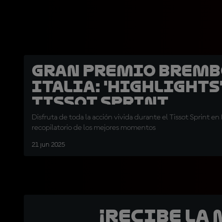
Gran Premio Bremb
Italia: 'Highlights'
Tissot Sprint
Disfruta de toda la acción vivida durante el Tissot Sprint e
recopilatorio de los mejores momentos
21 jun 2025
¡Recibe la