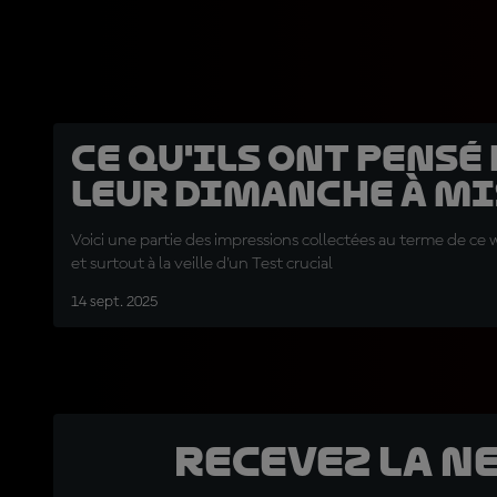
Ce qu'ils ont pensé
leur dimanche à M
Voici une partie des impressions collectées au terme de c
et surtout à la veille d'un Test crucial
14 sept. 2025
Recevez la N