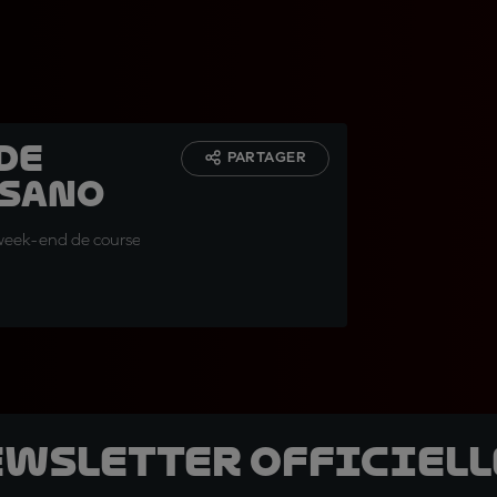
 de
PARTAGER
isano
e week-end de course
ewsletter officielle