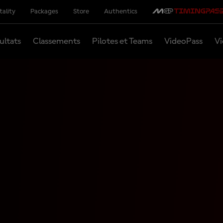
tality
Packages
Store
Authentics
ultats
Classements
Pilotes et Teams
VideoPass
Vi