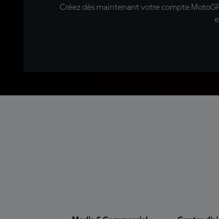
Créez dès maintenant votre compte MotoGP™ e
e