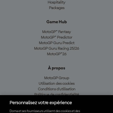
Hospitality
Packages
Game Hub
MotoGP™ Fantasy
MotoGP™ Predictor
MotoGP Guru Predict
MotoGP Guru Racing 25/26
MotoGP™26
À propos
MotoGP Group
Utilisation des cookies
Conditions d'utilisation
Politique de confidentialité
Politique d’achat
Personnalisez votre expérience
Dorna et ses fournisseurs utilisent des cookies et des