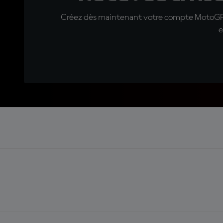
Créez dès maintenant votre compte MotoGP™ e
e