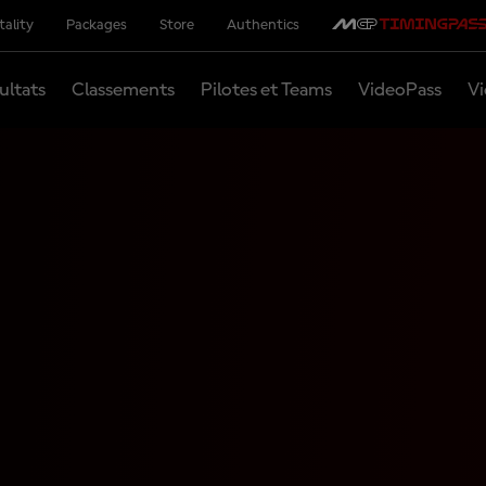
tality
Packages
Store
Authentics
ultats
Classements
Pilotes et Teams
VideoPass
Vi