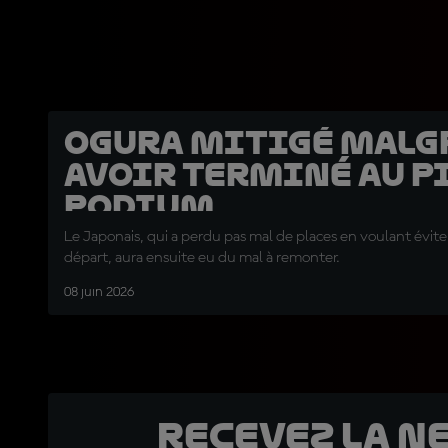
Ogura mitigé malg
avoir terminé au p
podium
Le Japonais, qui a perdu pas mal de places en voulant évite
départ, aura ensuite eu du mal à remonter.
08 juin 2026
Recevez la N