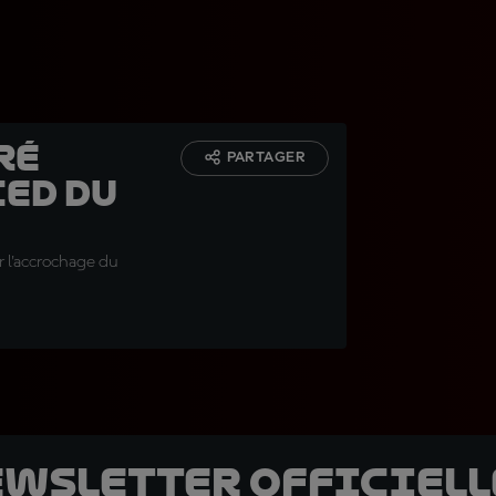
ré
PARTAGER
ied du
r l'accrochage du
ewsletter officielle