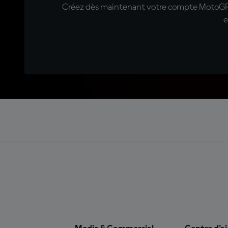
Créez dès maintenant votre compte MotoGP™ e
e