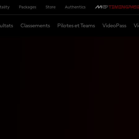
tality
Packages
Store
Authentics
ultats
Classements
Pilotes et Teams
VideoPass
Vi