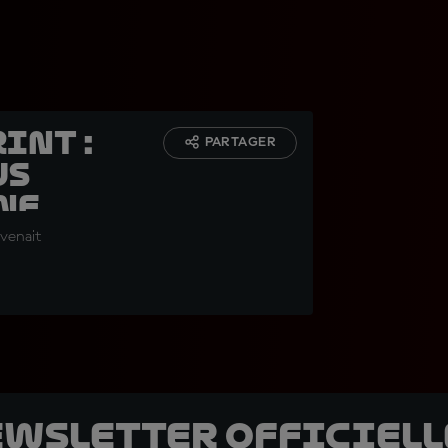
int :
PARTAGER
us
ne
evenait
ewsletter officielle