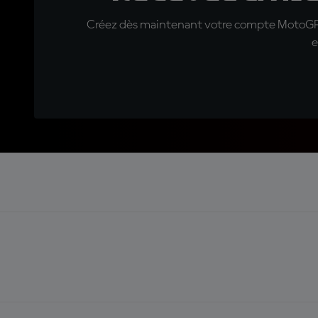
Créez dès maintenant votre compte MotoGP™ e
e