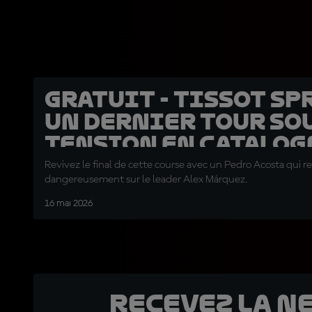
GRATUIT - Tissot Spr
un dernier tour so
tension en Catalog
Revivez le final de cette course avec un Pedro Acosta qui r
dangereusement sur le leader Alex Márquez.
16 mai 2026
Recevez la N