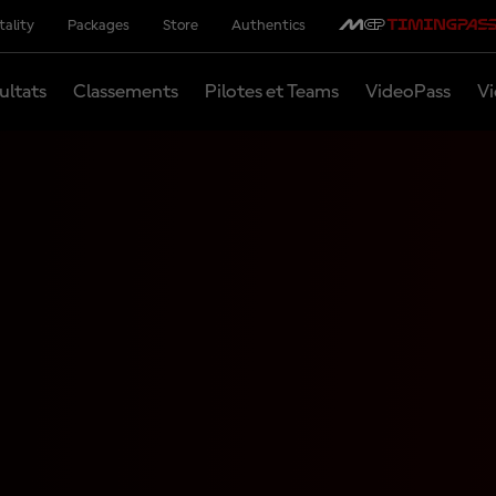
tality
Packages
Store
Authentics
ultats
Classements
Pilotes et Teams
VideoPass
Vi