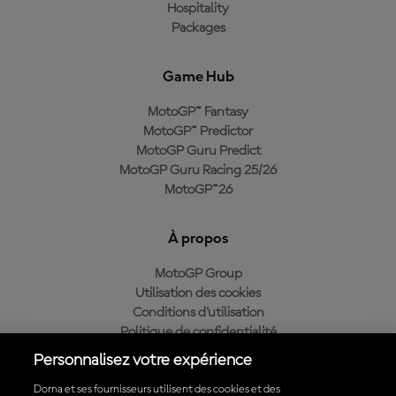
Hospitality
Packages
Game Hub
MotoGP™ Fantasy
MotoGP™ Predictor
MotoGP Guru Predict
MotoGP Guru Racing 25/26
MotoGP™26
À propos
MotoGP Group
Utilisation des cookies
Conditions d'utilisation
Politique de confidentialité
Politique d’achat
Personnalisez votre expérience
Dorna et ses fournisseurs utilisent des cookies et des