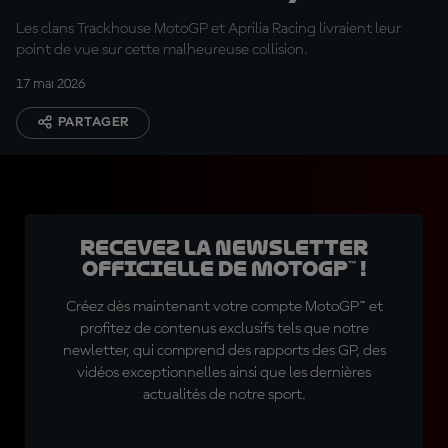
responsables d'équipe
Les clans Trackhouse MotoGP et Aprilia Racing livraient leur
point de vue sur cette malheureuse collision.
17 mai 2026
PARTAGER
Recevez la Newsletter
officielle de MotoGP™ !
Créez dès maintenant votre compte MotoGP™ et
profitez de contenus exclusifs tels que notre
newletter, qui comprend des rapports des GP, des
vidéos exceptionnelles ainsi que les dernières
actualités de notre sport.