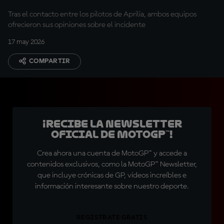
pilotos y los jefes de
Tras el contacto entre los pilotos de Aprilia, ambos equipos
equipo
ofrecieron sus opiniones sobre el incidente
17 may 2026
COMPARTIR
¡Recibe la Newsletter
oficial de MotoGP™!
Crea ahora una cuenta de MotoGP™ y accede a
contenidos exclusivos, como la MotoGP™ Newsletter,
que incluye crónicas de GP, vídeos increíbles e
información interesante sobre nuestro deporte.
REGÍSTRATE GRATIS