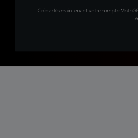
Créez dès maintenant votre compte MotoGP™ e
e