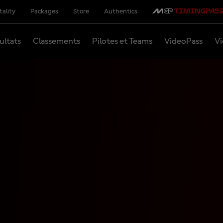
tality
Packages
Store
Authentics
ultats
Classements
Pilotes et Teams
VideoPass
Vi