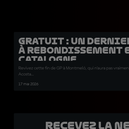
GRATUIT : Un dernie
à rebondissement 
Catalogne
Revivez cette fin de GP à Montmeló, qui n'aura pas vraiment
Acosta...
17 mai 2026
Recevez la N