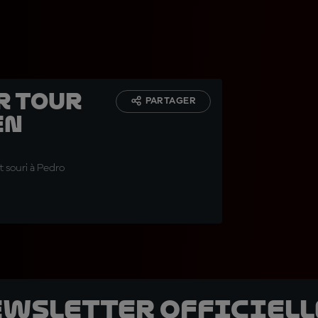
r tour
PARTAGER
en
 souri à Pedro
ewsletter officielle