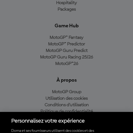
Hospitality
Packages
Game Hub
MotoGP™ Fantasy
MotoGP™ Predictor
MotoGP Guru Predict
MotoGP Guru Racing 25/26
MotoGP™26
À propos
MotoGP Group
Utilisation des cookies
Conditions d'utilisation
Politique de confidentialité
Politique d’achat
Personnalisez votre expérience
Dorna et ses fournisseurs utilisent des cookies et des