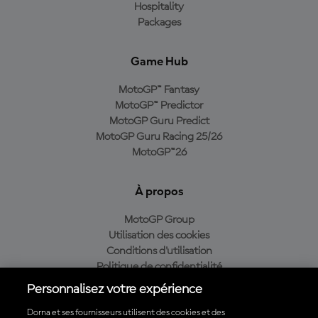
Hospitality
Packages
Game Hub
MotoGP™ Fantasy
MotoGP™ Predictor
MotoGP Guru Predict
MotoGP Guru Racing 25/26
MotoGP™26
À propos
MotoGP Group
Utilisation des cookies
Conditions d'utilisation
Politique de confidentialité
Politique d’achat
Personnalisez votre expérience
Dorna et ses fournisseurs utilisent des cookies et des