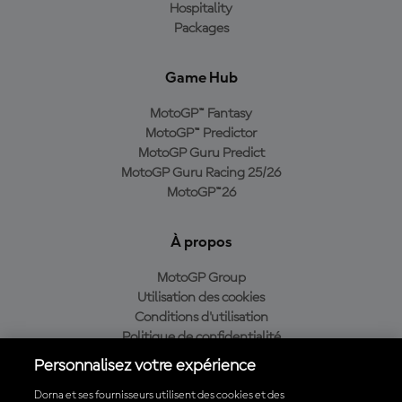
Hospitality
Packages
Game Hub
MotoGP™ Fantasy
MotoGP™ Predictor
MotoGP Guru Predict
MotoGP Guru Racing 25/26
MotoGP™26
À propos
MotoGP Group
Utilisation des cookies
Conditions d'utilisation
Politique de confidentialité
Politique d’achat
Personnalisez votre expérience
Dorna et ses fournisseurs utilisent des cookies et des