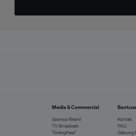
Media & Commercial
Bantua
Sponsor Resmi
Kontak
TV Broadcast
FAQ
TimingPass™
Gabung 