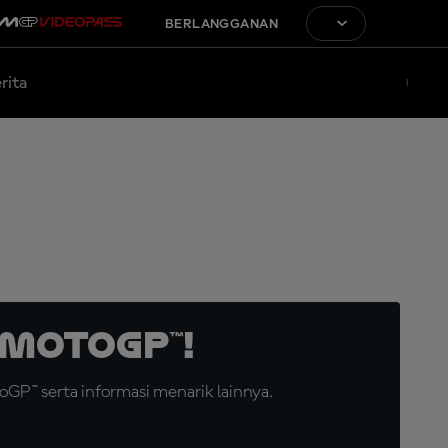
BERLANGGANAN
rita
MotoGP™!
GP™ serta informasi menarik lainnya.