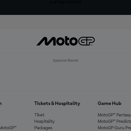
DAFTAR GRATIS
Sponsor Resmi
n
Tickets & Hospitality
Game Hub
Tiket
MotoGP™ Fantasy
Hospitality
MotoGP™ Predict
MotoGP™
Packages
MotoGP Guru Pre