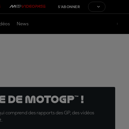
S'ABONNER
déos
News
 de MotoGP™ !
qui comprend des rapports des GP, des vidéos
t.