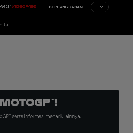
BERLANGGANAN
rita
MotoGP™!
GP™ serta informasi menarik lainnya.