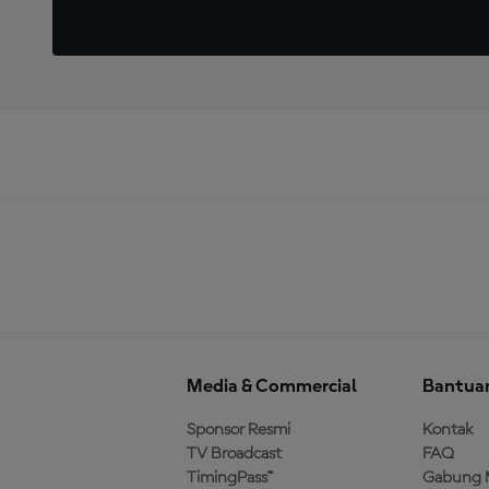
Media & Commercial
Bantua
Sponsor Resmi
Kontak
TV Broadcast
FAQ
TimingPass™
Gabung 