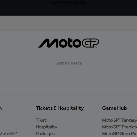
DAFTAR GRATIS
Sponsor Resmi
n
Tickets & Hospitality
Game Hub
Tiket
MotoGP™ Fantasy
Hospitality
MotoGP™ Predict
MotoGP™
Packages
MotoGP Guru Pre