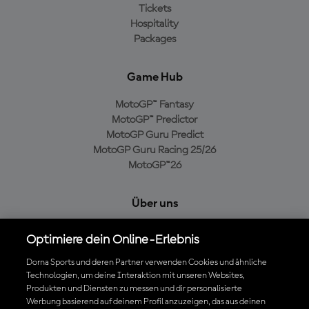
Tickets
Hospitality
Packages
Game Hub
MotoGP™ Fantasy
MotoGP™ Predictor
MotoGP Guru Predict
MotoGP Guru Racing 25/26
MotoGP™26
Über uns
MotoGP Group
Optimiere dein Online-Erlebnis
Cookie-Richtlinien
Geschäftsbedingungen
Dorna Sports und deren Partner verwenden Cookies und ähnliche
Technologien, um deine Interaktion mit unseren Websites,
Datenschutzrichtlinien
Produkten und Diensten zu messen und dir personalisierte
Kaufrichtlinie
Werbung basierend auf deinem Profil anzuzeigen, das aus deinen