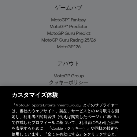
ゲームハブ
MotoGP™ Fantasy
MotoGP™ Predictor
MotoGP Guru Predict
MotoGP Guru Racing 25/26
MotoGP™26
アバウト
MotoGP Group
クッキーポリシー
利用規約
カスタマイズ体験
プライバシーポリシー
購入ポリシー
『MotoGP™ Sports Entertainment Group』とそのサプライヤー
は、当社のウェブサイト、製品、サービスとのやり取りを測
定し、利用者の閲覧習慣（例えば閲覧したページ）に基づい
て作成したプロフィールに基づいて、利用者に合わせた広告
オフィシャルアプリ
を表示するために、『Cookie（クッキー）』や同様の技術を
使用しています。『全てを有効にする』をクリックすると、