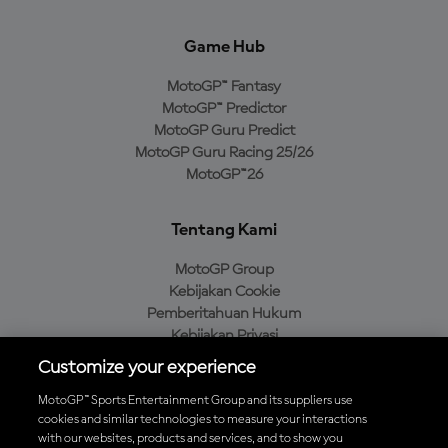
Game Hub
MotoGP™ Fantasy
MotoGP™ Predictor
MotoGP Guru Predict
MotoGP Guru Racing 25/26
MotoGP™26
Tentang Kami
MotoGP Group
Kebijakan Cookie
Pemberitahuan Hukum
Kebijakan Privasi
Kebijakan Pembelian
Customize your experience
MotoGP™ Sports Entertainment Group and its suppliers use
cookies and similar technologies to measure your interactions
with our websites, products and services, and to show you
Unduh Aplikasi Resmi MotoGP™