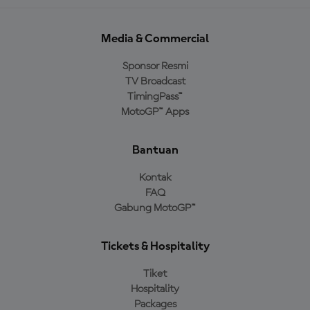
Media & Commercial
Sponsor Resmi
TV Broadcast
TimingPass™
MotoGP™ Apps
Bantuan
Kontak
FAQ
Gabung MotoGP™
Tickets & Hospitality
Tiket
Hospitality
Packages