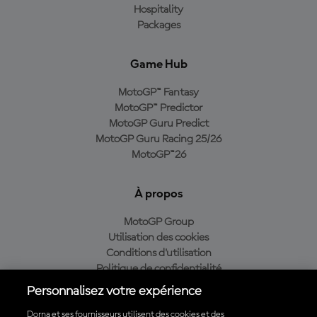
Hospitality
Packages
Game Hub
MotoGP™ Fantasy
MotoGP™ Predictor
MotoGP Guru Predict
MotoGP Guru Racing 25/26
MotoGP™26
À propos
MotoGP Group
Utilisation des cookies
Conditions d'utilisation
Politique de confidentialité
Politique d’achat
Personnalisez votre expérience
Dorna et ses fournisseurs utilisent des cookies et des