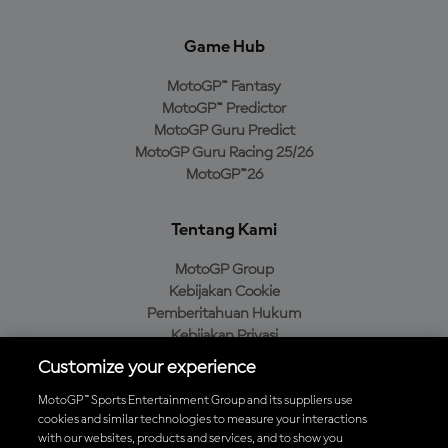
Game Hub
MotoGP™ Fantasy
MotoGP™ Predictor
MotoGP Guru Predict
MotoGP Guru Racing 25/26
MotoGP™26
Tentang Kami
MotoGP Group
Kebijakan Cookie
Pemberitahuan Hukum
Kebijakan Privasi
Kebijakan Pembelian
Customize your experience
MotoGP™ Sports Entertainment Group and its suppliers use
cookies and similar technologies to measure your interactions
with our websites, products and services, and to show you
Unduh Aplikasi Resmi MotoGP™