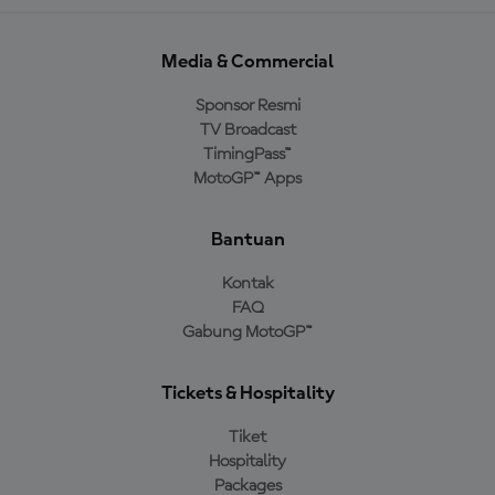
Media & Commercial
Sponsor Resmi
TV Broadcast
TimingPass™
MotoGP™ Apps
Bantuan
Kontak
FAQ
Gabung MotoGP™
Tickets & Hospitality
Tiket
Hospitality
Packages