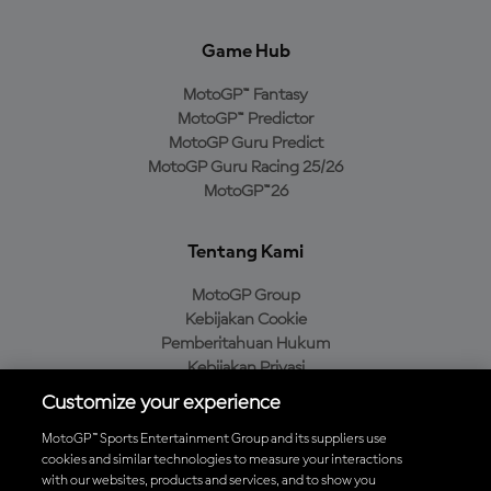
Game Hub
MotoGP™ Fantasy
MotoGP™ Predictor
MotoGP Guru Predict
MotoGP Guru Racing 25/26
MotoGP™26
Tentang Kami
MotoGP Group
Kebijakan Cookie
Pemberitahuan Hukum
Kebijakan Privasi
Kebijakan Pembelian
Customize your experience
MotoGP™ Sports Entertainment Group and its suppliers use
cookies and similar technologies to measure your interactions
with our websites, products and services, and to show you
Unduh Aplikasi Resmi MotoGP™