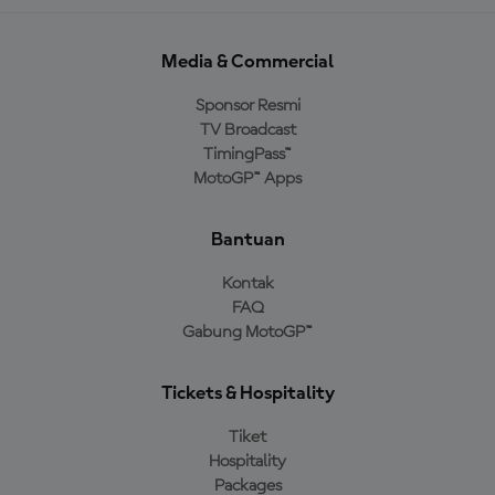
Media & Commercial
Sponsor Resmi
TV Broadcast
TimingPass™
MotoGP™ Apps
Bantuan
Kontak
FAQ
Gabung MotoGP™
Tickets & Hospitality
Tiket
Hospitality
Packages