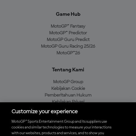
Game Hub
MotoGP™ Fantasy
MotoGP™ Predictor
MotoGP Guru Predict
MotoGP Guru Racing 25/26
MotoGP™26
Tentang Kami
MotoGP Group
Kebijakan Cookie
Pemberitahuan Hukum
Kebijakan Privasi
Kebijakan Pembelian
Customize your experience
MotoGP™ Sports Entertainment Group and its suppliers use
cookies and similar technologies to measure your interactions
with our websites, products and services, and to show you
Unduh Aplikasi Resmi MotoGP™