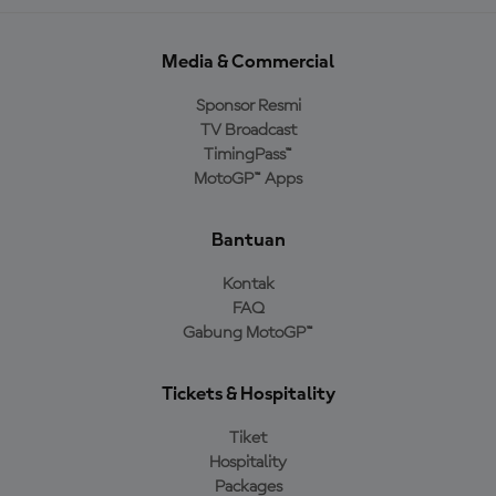
Media & Commercial
Sponsor Resmi
TV Broadcast
TimingPass™
MotoGP™ Apps
Bantuan
Kontak
FAQ
Gabung MotoGP™
Tickets & Hospitality
Tiket
Hospitality
Packages