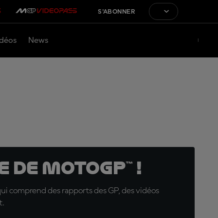
S'ABONNER
déos
News
 de MotoGP™ !
qui comprend des rapports des GP, des vidéos
t.