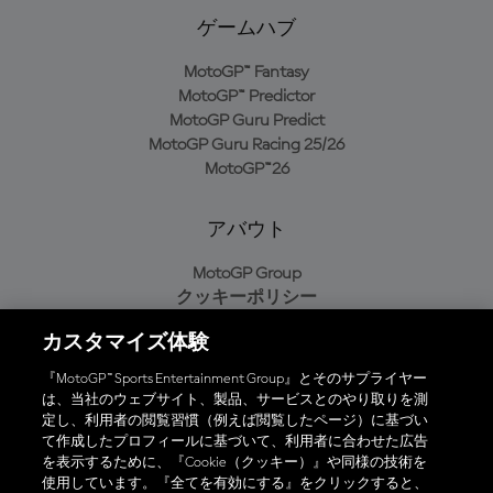
ゲームハブ
MotoGP™ Fantasy
MotoGP™ Predictor
MotoGP Guru Predict
MotoGP Guru Racing 25/26
MotoGP™26
アバウト
MotoGP Group
クッキーポリシー
利用規約
カスタマイズ体験
プライバシーポリシー
購入ポリシー
『MotoGP™ Sports Entertainment Group』とそのサプライヤー
は、当社のウェブサイト、製品、サービスとのやり取りを測
定し、利用者の閲覧習慣（例えば閲覧したページ）に基づい
て作成したプロフィールに基づいて、利用者に合わせた広告
オフィシャルアプリ
を表示するために、『Cookie（クッキー）』や同様の技術を
使用しています。『全てを有効にする』をクリックすると、