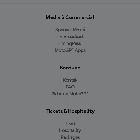
Media & Commercial
Sponsor Resmi
TV Broadcast
TimingPass™
MotoGP™ Apps
Bantuan
Kontak
FAQ
Gabung MotoGP™
Tickets & Hospitality
Tiket
Hospitality
Packages