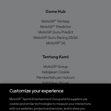
Game Hub
MotoGP™ Fantasy
MotoGP™ Predictor
MotoGP Guru Predict
MotoGP Guru Racing 25/26
MotoGP™26
Tentang Kami
MotoGP Group
Kebijakan Cookie
Pemberitahuan Hukum
Kebijakan Privasi
Kebijakan Pembelian
Customize your experience
MotoGP™ Sports Entertainment Group and its suppliers use
cookies and similar technologies to measure your interactions
with our websites, products and services, and to show you
Unduh Aplikasi Resmi MotoGP™