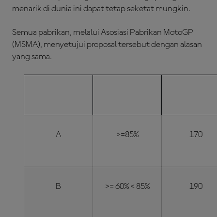
menarik di dunia ini dapat tetap seketat mungkin.
Semua pabrikan, melalui Asosiasi Pabrikan MotoGP
(MSMA), menyetujui proposal tersebut dengan alasan
yang sama.
PERSENTASE
PERINGKAT
BAN TES
POIN
A
>=85%
170
B
>= 60% < 85%
190