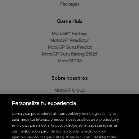
Packages
Game Hub
MotoGP™ Fantasy
MotoGP™ Predictor
MotoGP Guru Predict
MotoGP Guru Racing 25/26
MotoGP™26
Sobre nosotros
MotoGP Group
Política de cookies
Personaliza tu experiencia
Aviso Legal
Política de privacidad
Dorna y sus proveedores utilizan cookies y tecnologías similares
Política de compra
para medir tus interacciones con nuestros sitios web, productos y
servicios, y para mostrarte publicidad personalizada basada en un
perfil elaborado a partir de tus hábitos de navegación (por
ejemplo, las páginas que visitas). Al hacer clic en "Habilitar todas",