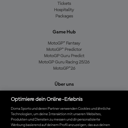
Tickets
Hospitality
Packages
Game Hub
MotoGP™ Fantasy
MotoGP™ Predictor
MotoGP Guru Predict
MotoGP Guru Racing 25/26
MotoGP™26
Über uns
MotoGP Group
Optimiere dein Online-Erlebnis
Cookie-Richtlinien
Geschäftsbedingungen
Dorna Sports und deren Partner verwenden Cookies und ähnliche
Technologien, um deine Interaktion mit unseren Websites,
Datenschutzrichtlinien
Produkten und Diensten zu messen und dir personalisierte
Kaufrichtlinie
Werbung basierend auf deinem Profil anzuzeigen, das aus deinen