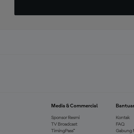
Media & Commercial
Bantua
Sponsor Resmi
Kontak
TV Broadcast
FAQ
TimingPass™
Gabung 