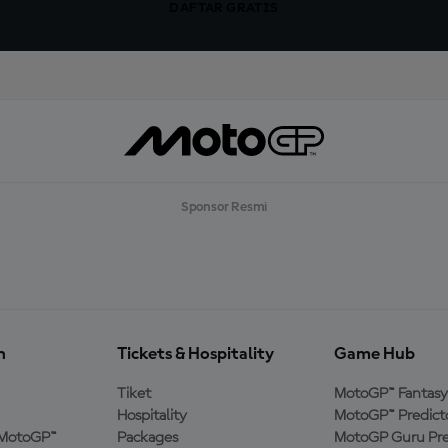
DAFTAR GRATIS
Sponsor Resmi
n
Tickets & Hospitality
Game Hub
Tiket
MotoGP™ Fantasy
Hospitality
MotoGP™ Predict
MotoGP™
Packages
MotoGP Guru Pre