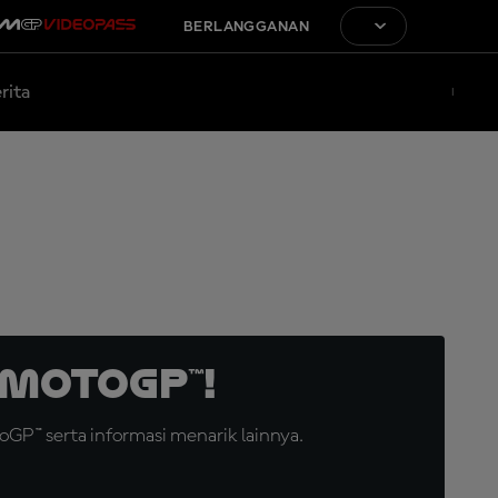
BERLANGGANAN
rita
MotoGP™!
GP™ serta informasi menarik lainnya.