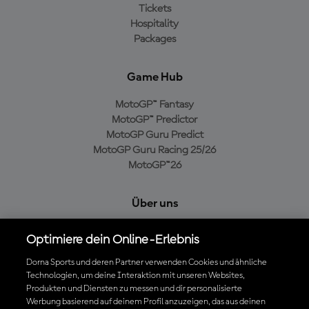
Tickets
Hospitality
Packages
Game Hub
MotoGP™ Fantasy
MotoGP™ Predictor
MotoGP Guru Predict
MotoGP Guru Racing 25/26
MotoGP™26
Über uns
MotoGP Group
Optimiere dein Online-Erlebnis
Cookie-Richtlinien
Geschäftsbedingungen
Dorna Sports und deren Partner verwenden Cookies und ähnliche
Technologien, um deine Interaktion mit unseren Websites,
Datenschutzrichtlinien
Produkten und Diensten zu messen und dir personalisierte
Kaufrichtlinie
Werbung basierend auf deinem Profil anzuzeigen, das aus deinen