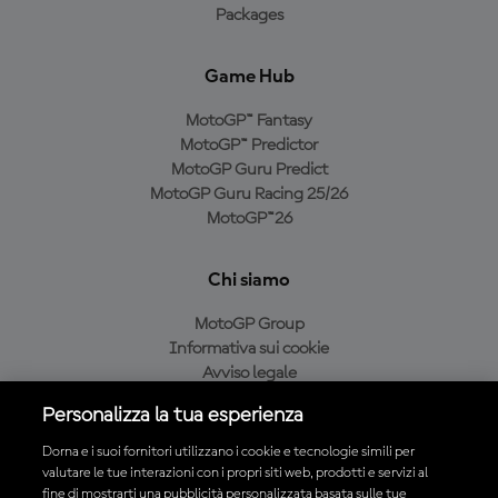
Packages
Game Hub
MotoGP™ Fantasy
MotoGP™ Predictor
MotoGP Guru Predict
MotoGP Guru Racing 25/26
MotoGP™26
Chi siamo
MotoGP Group
Informativa sui cookie
Avviso legale
Informativa sulla privacy
Personalizza la tua esperienza
Condizioni di acquisto
Dorna e i suoi fornitori utilizzano i cookie e tecnologie simili per
valutare le tue interazioni con i propri siti web, prodotti e servizi al
fine di mostrarti una pubblicità personalizzata basata sulle tue