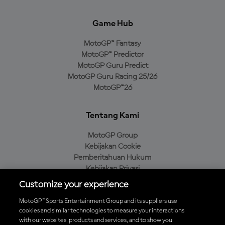
Game Hub
MotoGP™ Fantasy
MotoGP™ Predictor
MotoGP Guru Predict
MotoGP Guru Racing 25/26
MotoGP™26
Tentang Kami
MotoGP Group
Kebijakan Cookie
Pemberitahuan Hukum
Kebijakan Privasi
Kebijakan Pembelian
Customize your experience
MotoGP™ Sports Entertainment Group and its suppliers use
cookies and similar technologies to measure your interactions
with our websites, products and services, and to show you
Unduh Aplikasi Resmi MotoGP™