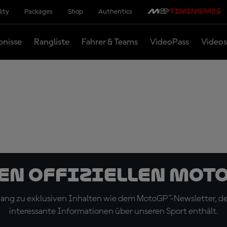
lity
Packages
Shop
Authentics
bnisse
Rangliste
Fahrer & Teams
VideoPass
Videos
den offiziellen Mot
ugang zu exklusiven Inhalten wie dem MotoGP™-Newsletter, d
interessante Informationen über unseren Sport enthält.