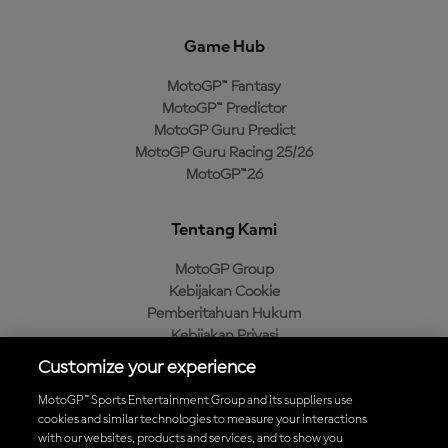
Game Hub
MotoGP™ Fantasy
MotoGP™ Predictor
MotoGP Guru Predict
MotoGP Guru Racing 25/26
MotoGP™26
Tentang Kami
MotoGP Group
Kebijakan Cookie
Pemberitahuan Hukum
Kebijakan Privasi
Kebijakan Pembelian
Customize your experience
MotoGP™ Sports Entertainment Group and its suppliers use
cookies and similar technologies to measure your interactions
with our websites, products and services, and to show you
Unduh Aplikasi Resmi MotoGP™