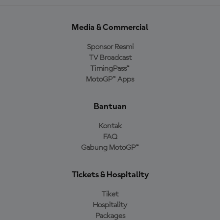
Media & Commercial
Sponsor Resmi
TV Broadcast
TimingPass™
MotoGP™ Apps
Bantuan
Kontak
FAQ
Gabung MotoGP™
Tickets & Hospitality
Tiket
Hospitality
Packages