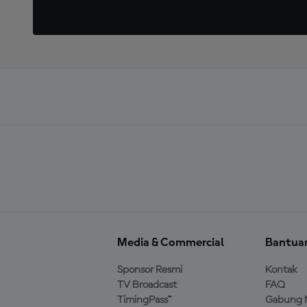
Media & Commercial
Bantua
Sponsor Resmi
Kontak
TV Broadcast
FAQ
TimingPass™
Gabung 