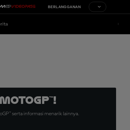
BERLANGGANAN
rita
MotoGP™!
GP™ serta informasi menarik lainnya.