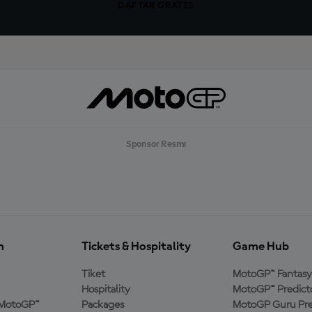
DAFTAR GRATIS
Sponsor Resmi
n
Tickets & Hospitality
Game Hub
Tiket
MotoGP™ Fantasy
Hospitality
MotoGP™ Predict
MotoGP™
Packages
MotoGP Guru Pre