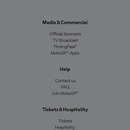
Media & Commercial
Official Sponsors
TV Broadcast
TimingPass™
MotoGP™ Apps
Help
Contact us
FAQ
Join MotoGP™
Tickets & Hospitality
Tickets
Hospitality