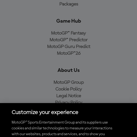
Packages
Game Hub
MotoGP™ Fantasy
MotoGP™ Predictor
MotoGP Guru Predict
MotoGP™26
About Us
MotoGP Group
Cookie Policy
Legal Notice
Privacy Policy
Purchase Policy
Customize your experience
MotoGP™ Sports Entertainment Group and its suppliers use
cookies and similar technologies to measure your interactions
with our websites, products and services, and to show you
Baixe o aplicativo oficial da MotoGP™