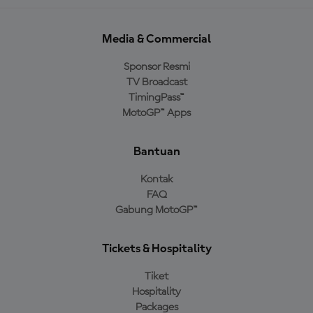
Media & Commercial
Sponsor Resmi
TV Broadcast
TimingPass™
MotoGP™ Apps
Bantuan
Kontak
FAQ
Gabung MotoGP™
Tickets & Hospitality
Tiket
Hospitality
Packages