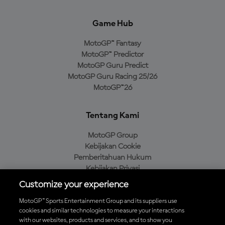
Game Hub
MotoGP™ Fantasy
MotoGP™ Predictor
MotoGP Guru Predict
MotoGP Guru Racing 25/26
MotoGP™26
Tentang Kami
MotoGP Group
Kebijakan Cookie
Pemberitahuan Hukum
Kebijakan Privasi
Kebijakan Pembelian
Customize your experience
MotoGP™ Sports Entertainment Group and its suppliers use
cookies and similar technologies to measure your interactions
with our websites, products and services, and to show you
Unduh Aplikasi Resmi MotoGP™