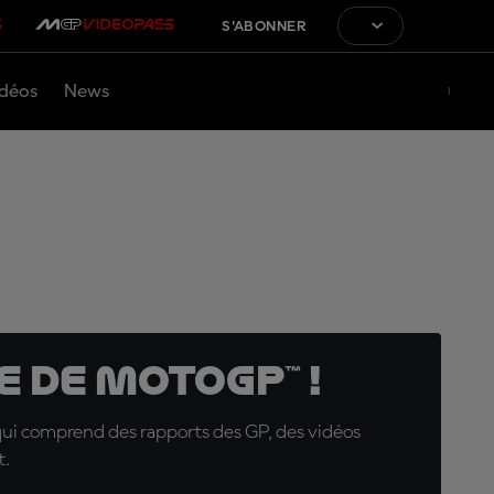
S'ABONNER
déos
News
 de MotoGP™ !
qui comprend des rapports des GP, des vidéos
t.